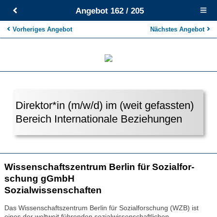
Angebot 162 / 205
Open
main
menu
Vorheriges Angebot
Nächstes Angebot
Direktor*in (m/w/d) im (weit gefassten)
Bereich Internationale Beziehungen
Wis­sen­schafts­zen­trum Ber­lin für Sozi­al­for­
schung gGmbH
Sozialwissenschaften
Das Wissenschaftszentrum Berlin für Sozialforschung (WZB) ist
eines der weltweit führenden sozialwissenschaftlichen