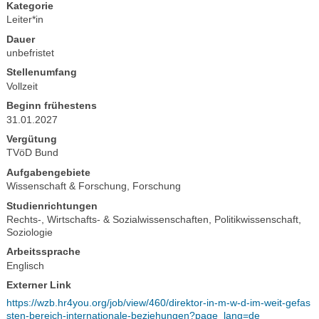
Kategorie
Leiter*in
Dauer
unbefristet
Stellenumfang
Vollzeit
Beginn frühestens
31.01.2027
Vergütung
TVöD Bund
Aufgabengebiete
Wissenschaft & Forschung
,
Forschung
Studienrichtungen
Rechts-, Wirtschafts- & Sozialwissenschaften
,
Politikwissenschaft
,
Soziologie
Arbeitssprache
Englisch
Externer Link
https://wzb.hr4you.org/job/view/460/direktor-in-m-w-d-im-weit-gefas
sten-bereich-internationale-beziehungen?page_lang=de