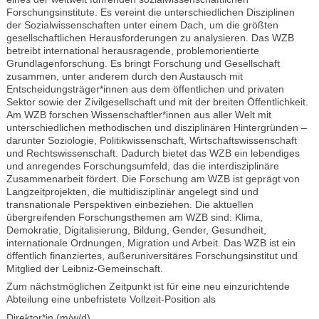
Forschungsinstitute. Es vereint die unterschiedlichen Disziplinen
der Sozialwissenschaften unter einem Dach, um die größten
gesellschaftlichen Herausforderungen zu analysieren. Das WZB
betreibt international herausragende, problemorientierte
Grundlagenforschung. Es bringt Forschung und Gesellschaft
zusammen, unter anderem durch den Austausch mit
Entscheidungsträger*innen aus dem öffentlichen und privaten
Sektor sowie der Zivilgesellschaft und mit der breiten Öffentlichkeit.
Am WZB forschen Wissenschaftler*innen aus aller Welt mit
unterschiedlichen methodischen und disziplinären Hintergründen –
darunter Soziologie, Politikwissenschaft, Wirtschaftswissenschaft
und Rechtswissenschaft. Dadurch bietet das WZB ein lebendiges
und anregendes Forschungsumfeld, das die interdisziplinäre
Zusammenarbeit fördert. Die Forschung am WZB ist geprägt von
Langzeitprojekten, die multidisziplinär angelegt sind und
transnationale Perspektiven einbeziehen. Die aktuellen
übergreifenden Forschungsthemen am WZB sind: Klima,
Demokratie, Digitalisierung, Bildung, Gender, Gesundheit,
internationale Ordnungen, Migration und Arbeit. Das WZB ist ein
öffentlich finanziertes, außeruniversitäres Forschungsinstitut und
Mitglied der Leibniz-Gemeinschaft.
Zum nächstmöglichen Zeitpunkt ist für eine neu einzurichtende
Abteilung eine unbefristete Vollzeit-Position als
Direktor*in (m/w/d)